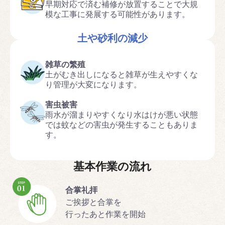
早期対応で済む補修が放置することで大規
模な工事に発展する可能性があります。
土や砂利の減少
雑草の繁殖
土がむき出しになると雑草が生えやすくな
り管理が大変になります。
害虫被害
雨水が溜まりやすくなり水はけが悪い状態
では蚊などの害虫が発生することもありま
す。
基本作業の流れ
合掌礼拝
ご挨拶と合掌を
行ったあと作業を開始