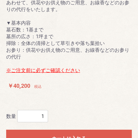
あわせて、供花やお供え物のご用意、お線香などのお参
りの代行をいたします。
▼基本内容
墓石数：1基まで
墓所の広さ：1坪まで
掃除：全体の清掃として草引きや落ち葉拾い
お参り：供花やお供え物のご用意、お線香などのお参り
の代行
※ご注文前に必ずご確認ください
￥40,200
税込
数量